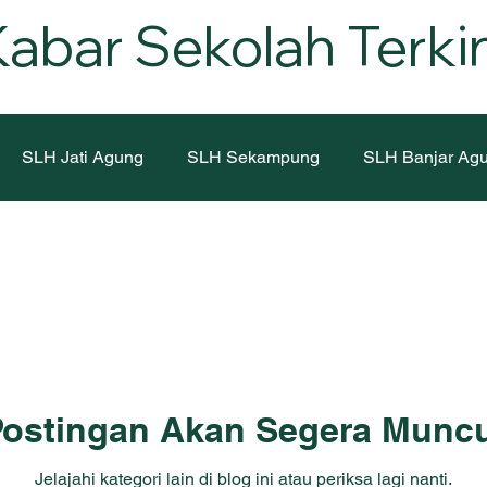
abar Sekolah Terkin
SLH Jati Agung
SLH Sekampung
SLH Banjar Ag
Gunungsitoli
SLH Koja
SLH Curug
SLH Kampu
g
SLH Medan
SLH Palopo
SLH Labuan Bajo
asen 1
SLH Mamit
SLH Karubaga
SLH Nalca
Postingan Akan Segera Muncu
Jelajahi kategori lain di blog ini atau periksa lagi nanti.