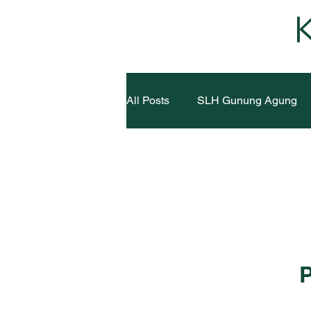
K
All Posts
SLH Gunung Agung
SLH Way Pangubuan
SLH 
SLH Tomohon
SLH Kupan
SLH Sangihe
SLH Kakask