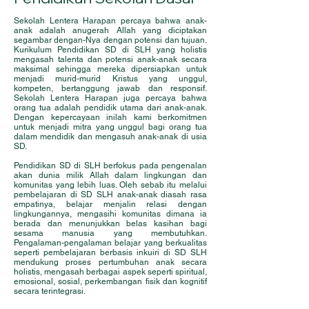
Sekolah Lentera Harapan percaya bahwa anak-
anak adalah anugerah Allah yang diciptakan
segambar dengan-Nya dengan potensi dan tujuan.
Kurikulum Pendidikan SD di SLH yang holistis
mengasah talenta dan potensi anak-anak secara
maksimal sehingga mereka dipersiapkan untuk
menjadi murid-murid Kristus yang unggul,
kompeten, bertanggung jawab dan responsif.
Sekolah Lentera Harapan juga percaya bahwa
orang tua adalah pendidik utama dari anak-anak.
Dengan kepercayaan inilah kami berkomitmen
untuk menjadi mitra yang unggul bagi orang tua
dalam mendidik dan mengasuh anak-anak di usia
SD.
Pendidikan SD di SLH berfokus pada pengenalan
akan dunia milik Allah dalam lingkungan dan
komunitas yang lebih luas. Oleh sebab itu melalui
pembelajaran di SD SLH anak-anak diasah rasa
empatinya, belajar menjalin relasi dengan
lingkungannya, mengasihi komunitas dimana ia
berada dan menunjukkan belas kasihan bagi
sesama manusia yang membutuhkan.
Pengalaman-pengalaman belajar yang berkualitas
seperti pembelajaran berbasis inkuiri di SD SLH
mendukung proses pertumbuhan anak secara
holistis, mengasah berbagai aspek seperti spiritual,
emosional, sosial, perkembangan fisik dan kognitif
secara terintegrasi.