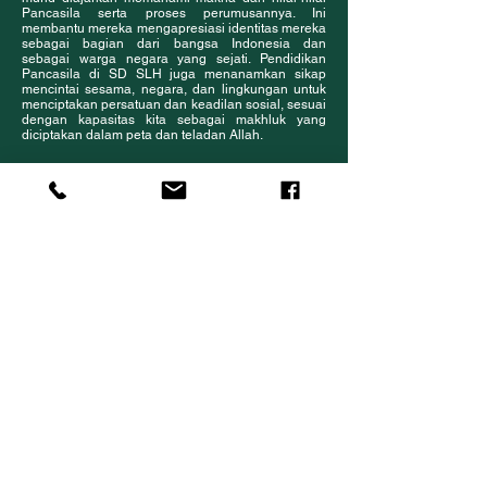
Pancasila serta proses perumusannya. Ini
membantu mereka mengapresiasi identitas mereka
sebagai bagian dari bangsa Indonesia dan
sebagai warga negara yang sejati. Pendidikan
Pancasila di SD SLH juga menanamkan sikap
mencintai sesama, negara, dan lingkungan untuk
menciptakan persatuan dan keadilan sosial, sesuai
dengan kapasitas kita sebagai makhluk yang
diciptakan dalam peta dan teladan Allah.
Pengembangan Teknologi