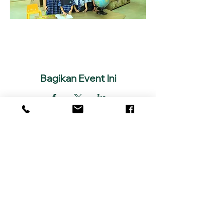
Bagikan Event Ini
SLH Head Office
Jl. Mentawai No. 201
Tangerang, 15139, Indonesia
Hp:
+62 811 8466 007
Email:
info@lentera.sch.id
Tentang Kami