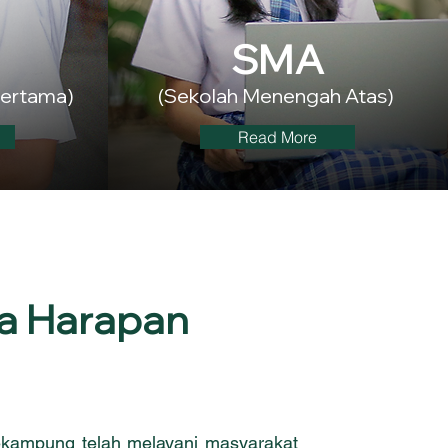
SMA
Pertama)
(Sekolah Menengah Atas)
Read More
ra Harapan
ekampung telah melayani masyarakat