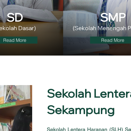
SD
SMP
ekolah Dasar)
(Sekolah Menengah 
Read More
Read More
Sekolah Lente
Sekampung
Sekolah Lentera Harapan (SLH) S