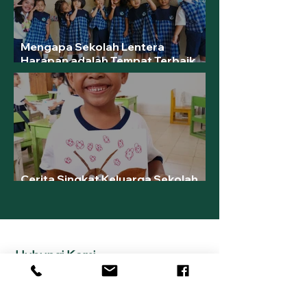
Mengapa Sekolah Lentera
Harapan adalah Tempat Terbaik
untuk Membentuk Masa Depan
Anak Anda?
Cerita Singkat Keluarga Sekolah
Lentera Harapan
Hubungi Kami
Jl. Raya Panjang Sribhawono KM 42.5
Kel. Sidodadi Asri, Kec. Jati Agung,