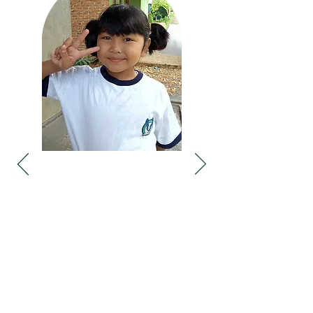
"Saya sangat senang bisa sekolah di SD
Lentera Harapan Jati Agung. Saya merasa
senang karena bisa bersekolah disini karena
fasilitas-fasilitas yang ada di sekolah ini
sangat lengkap dan dapat memudahkan
kegiatan dalam pembelajaran."
Ester Kristiani Putri
Murid SLH Jati Agung